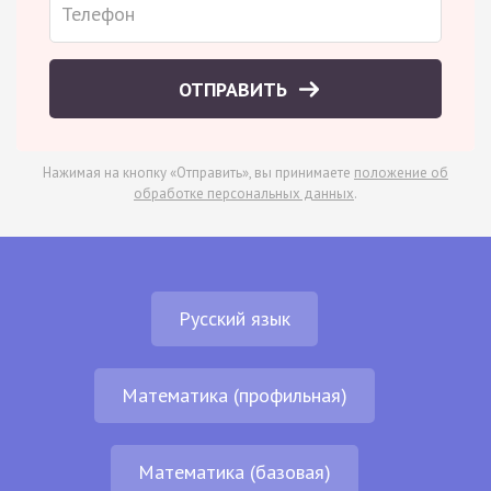
ОТПРАВИТЬ
Нажимая на кнопку «Отправить», вы принимаете
положение об
обработке персональных данных
.
Русский язык
Математика (профильная)
Математика (базовая)