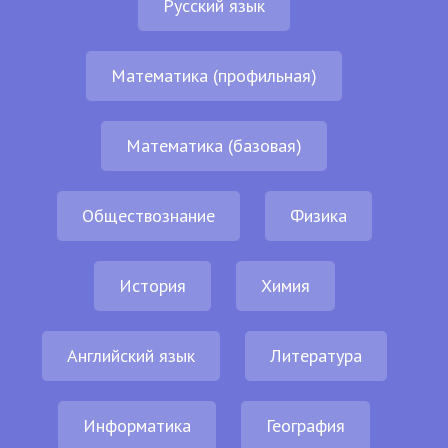
Русский язык
Математика (профильная)
Математика (базовая)
Обществознание
Физика
История
Химия
Английский язык
Литература
Информатика
География