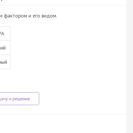
м фактором и его видом.
РА
кий
ный