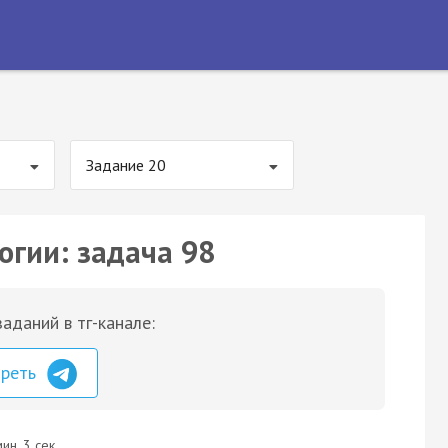
Задание 20
огии: задача 98
аданий в тг-канале:
треть
ин. 3 сек.