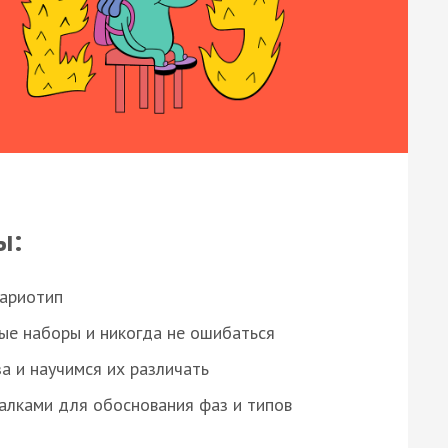
ы:
кариотип
ые наборы и никогда не ошибаться
а и научимся их различать
алками для обоснования фаз и типов