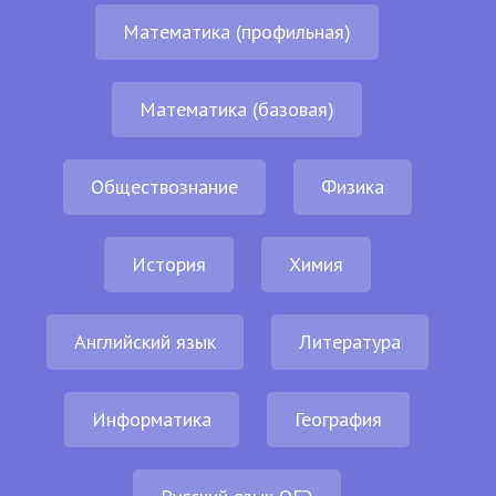
Математика (профильная)
Математика (базовая)
Обществознание
Физика
История
Химия
Английский язык
Литература
Информатика
География