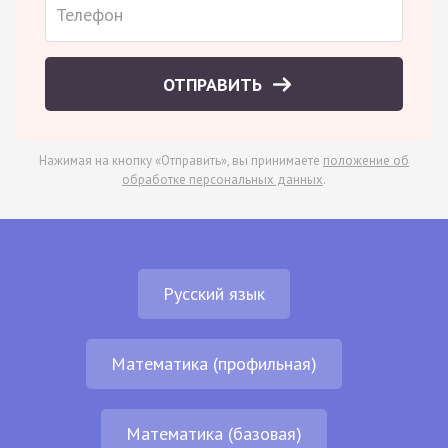
ОТПРАВИТЬ
Нажимая на кнопку «Отправить», вы принимаете
положение об
обработке персональных данных
.
Русский язык
Математика (профильная)
Математика (базовая)