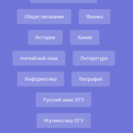
Обществознание
Физика
История
Химия
Английский язык
Литература
Информатика
География
Русский язык ОГЭ
Математика ОГЭ