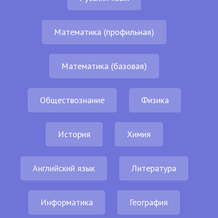
Математика (профильная)
Математика (базовая)
Обществознание
Физика
История
Химия
Английский язык
Литература
Информатика
География