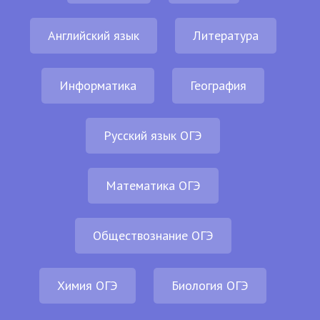
Английский язык
Литература
Информатика
География
Русский язык ОГЭ
Математика ОГЭ
Обществознание ОГЭ
Химия ОГЭ
Биология ОГЭ