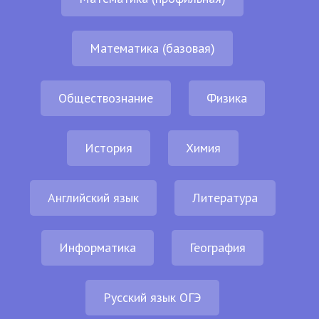
Математика (базовая)
Обществознание
Физика
История
Химия
Английский язык
Литература
Информатика
География
Русский язык ОГЭ