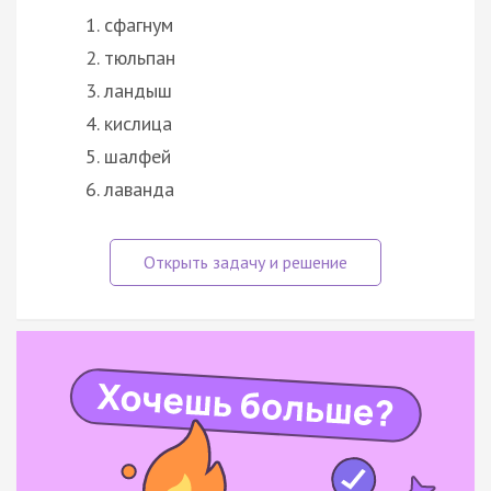
сфагнум
тюльпан
ландыш
кислица
шалфей
лаванда