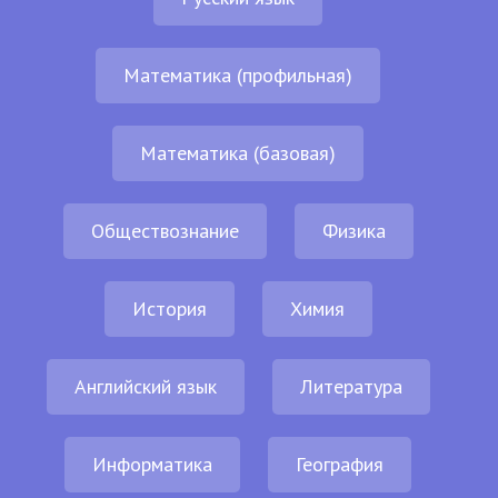
Математика (профильная)
Математика (базовая)
Обществознание
Физика
История
Химия
Английский язык
Литература
Информатика
География