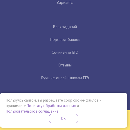
Варианты
Банк заданий
Перевод баллов
Сочинение ЕГЭ
Отзывы
Лучшие онлайн-школы ЕГЭ
Пользуясь сайтом, вы разрешаете сбор cookie-файлов и
принимаете
Политику обработки данных
и
Пользовательское соглашение
.
Бесплатная летняя школа
OK
ПОДРОБНЕЕ
ПРОВЕДИ ЭТО ЛЕТО С ПОЛЬЗОЙ