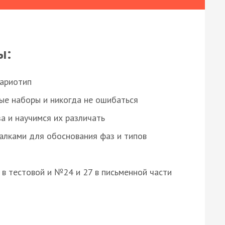
ы:
кариотип
ые наборы и никогда не ошибаться
а и научимся их различать
алками для обоснования фаз и типов
8 в тестовой и №24 и 27 в письменной части