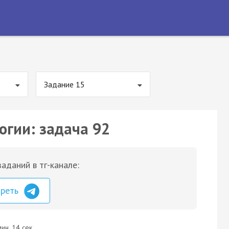
Задание 15
огии: задача 92
аданий в тг-канале:
треть
ин. 14 сек.