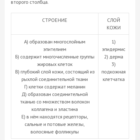
второго столбца.
СТРОЕНИЕ
СЛОЙ
КОЖИ
А) образован многослойным
1)
эпителием
эпидермис
Б) содержит многочисленные группы
2) дерма
жировых клеток
3)
В) глубокий слой кожи, состоящий из
подкожная
рыхлой соединительной ткани
клетчатка
Г) клетки содержат меланин
Д) образован соединительной
тканью со множеством волокон
коллагена и эластина
Е) в нём находятся рецепторы,
сальные и потовые железы,
волосяные фолликулы