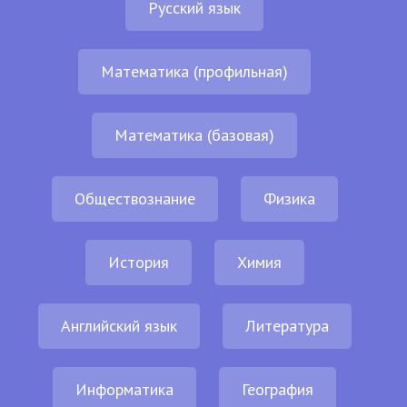
Русский язык
Математика (профильная)
Математика (базовая)
Обществознание
Физика
История
Химия
Английский язык
Литература
Информатика
География