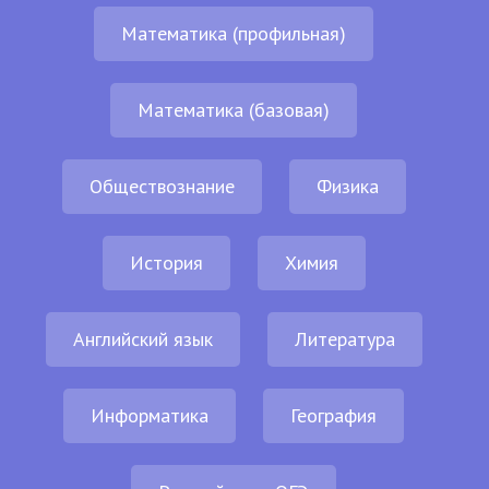
Математика (профильная)
Математика (базовая)
Обществознание
Физика
История
Химия
Английский язык
Литература
Информатика
География