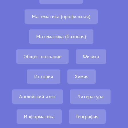
Математика (профильная)
Математика (базовая)
Обществознание
Физика
История
Химия
Английский язык
Литература
Информатика
География