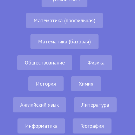
Математика (профильная)
Математика (базовая)
Обществознание
Физика
История
Химия
Английский язык
Литература
Информатика
География