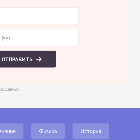
ОТПРАВИТЬ
ых данных
.
знание
Физика
История