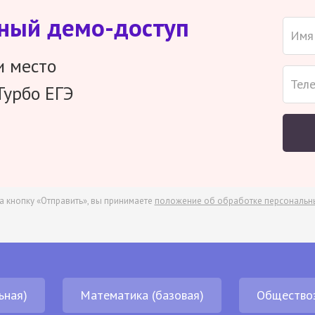
тный демо-доступ
и место
Турбо ЕГЭ
а кнопку «Отправить», вы принимаете
положение об обработке персональн
ьная)
Математика (базовая)
Общество