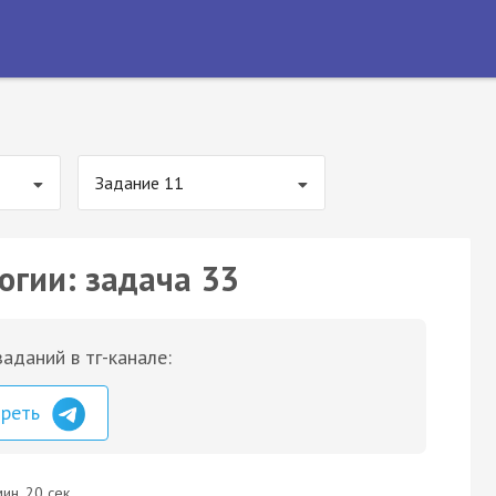
Задание 11
огии: задача 33
аданий в тг-канале:
треть
ин. 20 сек.