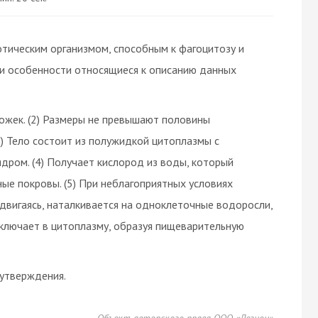
отическим организмом, способным к фагоцитозу и
ри особенности относящиеся к описанию данных
жек. (2) Размеры не превышают половины
3) Тело состоит из полужидкой цитоплазмы с
ром. (4) Получает кислород из воды, который
е покровы. (5) При неблагоприятных условиях
едвигаясь, наталкивается на одноклеточные водоросли,
включает в цитоплазму, образуя пищеварительную
утверждения.
Объект авторского права ООО «Легион»