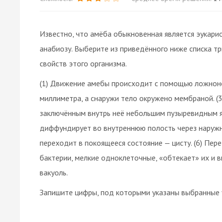
Известно, что амёба обыкновенная является эукари
анабиозу. Выберите из приведённого ниже списка т
свойств этого организма.
(1) Движение амебы происходит с помощью ложноно
миллиметра, а снаружи тело окружено мембраной. (
заключённым внутрь неё небольшим пузыревидным яд
диффундирует во внутреннюю полость через наружны
переходит в покоящееся состояние — цисту. (6) Пер
бактерии, мелкие одноклеточные, «обтекает» их и 
вакуоль.
Запишите цифры, под которыми указаны выбранные 