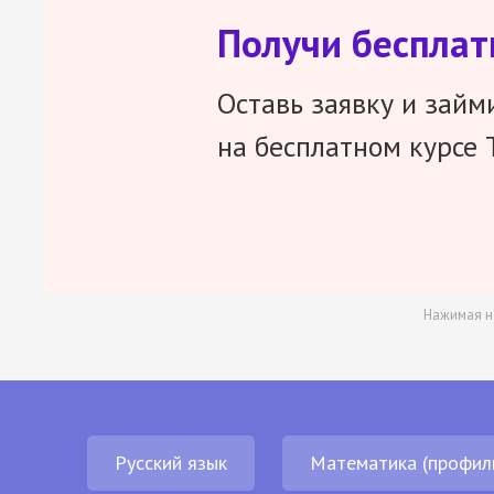
Получи беспла
Оставь заявку и займ
на бесплатном курсе 
Нажимая н
Русский язык
Математика (профил