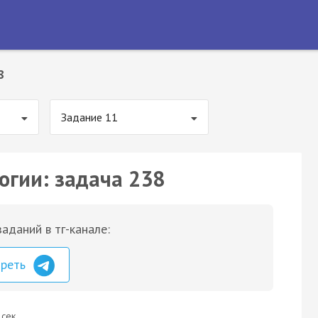
8
Задание 11
огии: задача 238
аданий в тг-канале:
треть
 сек.