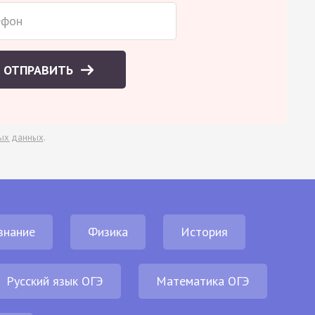
ОТПРАВИТЬ
ых данных
.
знание
Физика
История
Русский язык ОГЭ
Математика ОГЭ