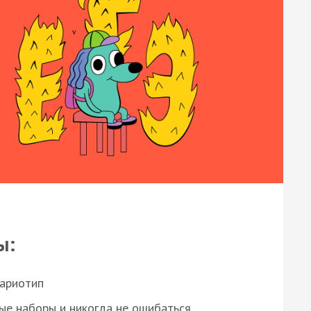
ы:
кариотип
ые наборы и никогда не ошибаться