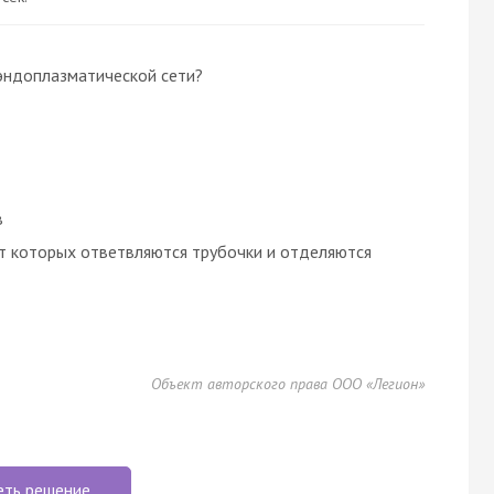
эндоплазматической сети?
в
от которых ответвляются трубочки и отделяются
Объект авторского права ООО «Легион»
еть решение