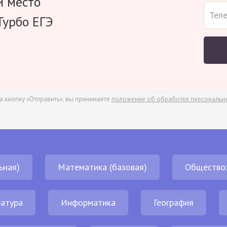
и место
Турбо ЕГЭ
а кнопку «Отправить», вы принимаете
положение об обработке персональн
ьная)
Математика (базовая)
Общество
атура
Информатика
География