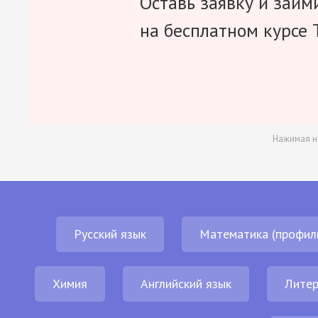
Оставь заявку и займ
на бесплатном курсе 
Нажимая н
Русский язык
Математика (профил
Химия
Английский язык
Литер