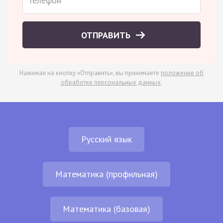
ОТПРАВИТЬ
Нажимая на кнопку «Отправить», вы принимаете
положение об
обработке персональных данных
.
Русский язык
Математика (профильная)
Математика (базовая)