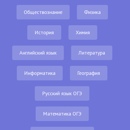
Обществознание
Физика
История
Химия
Английский язык
Литература
Информатика
География
Русский язык ОГЭ
Математика ОГЭ