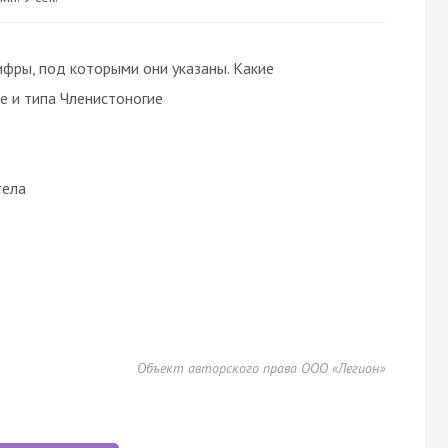
ифры, под которыми они указаны. Какие
е и типа Членистоногие
тела
Объект авторского права ООО «Легион»