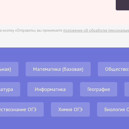
а кнопку «Отправить», вы принимаете
положение об обработке персональн
ьная)
Математика (базовая)
Общество
атура
Информатика
География
ствознание ОГЭ
Химия ОГЭ
Биология 