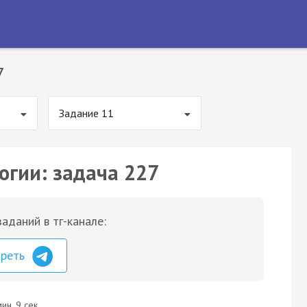
7
Задание 11
огии: задача 227
аданий в тг-канале:
треть
ин. 9 сек.