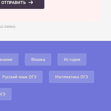
ОТПРАВИТЬ
ых данных
.
знание
Физика
История
Русский язык ОГЭ
Математика ОГЭ
ОГЭ