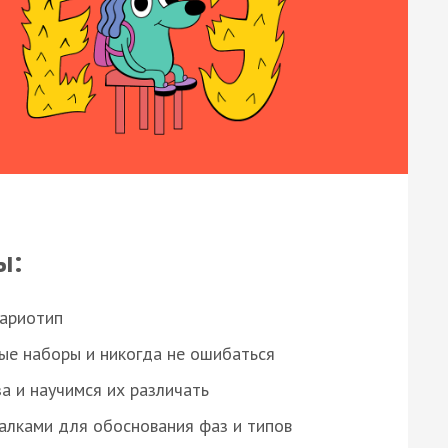
ы:
кариотип
ые наборы и никогда не ошибаться
а и научимся их различать
алками для обоснования фаз и типов