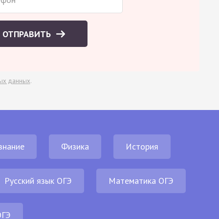
ОТПРАВИТЬ
ых данных
.
знание
Физика
История
Русский язык ОГЭ
Математика ОГЭ
ОГЭ