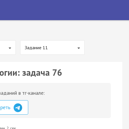
Задание 11
огии: задача 76
аданий в тг-канале:
треть
ин. 2 сек.