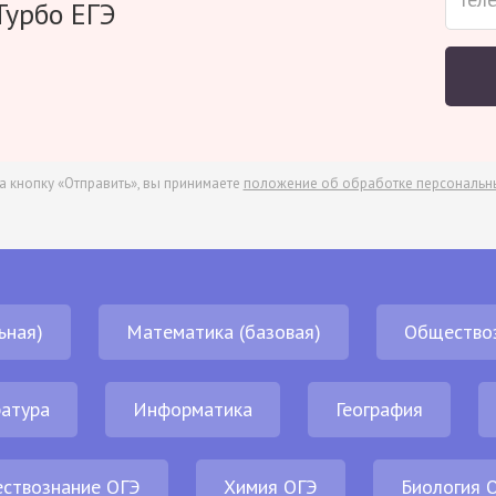
Турбо ЕГЭ
а кнопку «Отправить», вы принимаете
положение об обработке персональн
ьная)
Математика (базовая)
Общество
атура
Информатика
География
ствознание ОГЭ
Химия ОГЭ
Биология 