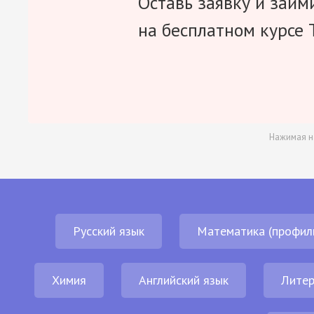
Оставь заявку и займ
на бесплатном курсе 
Нажимая н
Русский язык
Математика (профил
Химия
Английский язык
Литер