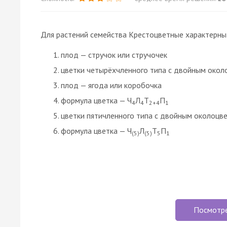
Для растений семейства Крестоцветные характерны
плод — стручок или стручочек
цветки четырёхчленного типа с двойным окол
плод — ягода или коробочка
формула цветка — Ч
Л
Т
П
4
4
2+4
1
цветки пятичленного типа с двойным околоцв
формула цветка — Ч
Л
Т
П
(5)
(5)
5
1
Посмотр