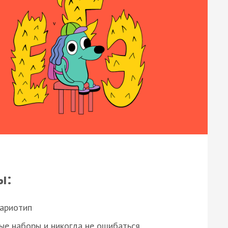
ы:
кариотип
ые наборы и никогда не ошибаться