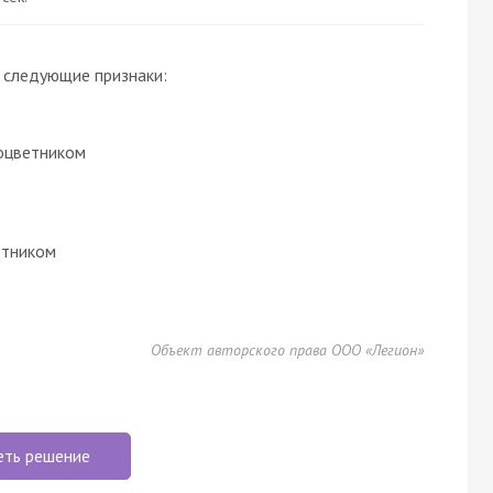
 следующие признаки:
оцветником
етником
Объект авторского права ООО «Легион»
еть решение