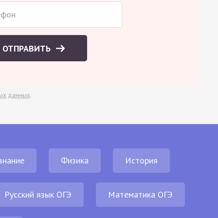
ОТПРАВИТЬ
ых данных
.
знание
Физика
История
Русский язык ОГЭ
Математика ОГЭ