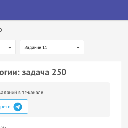
0
Задание 11
огии: задача 250
аданий в тг-канале:
треть
 сек.