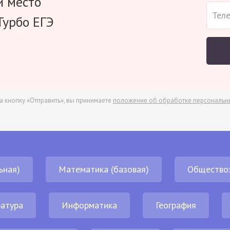
и место
Турбо ЕГЭ
а кнопку «Отправить», вы принимаете
положение об обработке персональн
ьная)
Математика (базовая)
Общество
атура
Информатика
География