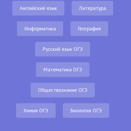
Английский язык
Литература
Информатика
География
Русский язык ОГЭ
Математика ОГЭ
Обществознание ОГЭ
Химия ОГЭ
Биология ОГЭ