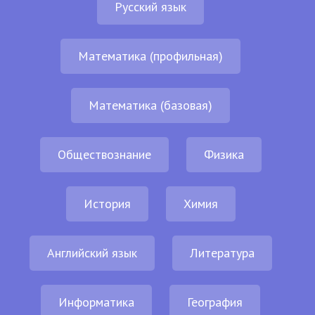
Русский язык
Математика (профильная)
Математика (базовая)
Обществознание
Физика
История
Химия
Английский язык
Литература
Информатика
География