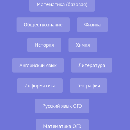
Математика (базовая)
Обществознание
Физика
История
Химия
Английский язык
Литература
Информатика
География
Русский язык ОГЭ
Математика ОГЭ