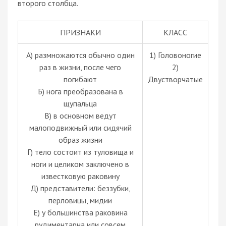
второго столбца.
ПРИЗНАКИ
КЛАСС
А) размножаются обычно один
1) Головоногие
раз в жизни, после чего
2)
погибают
Двустворчатые
Б) нога преобразована в
щупальца
В) в основном ведут
малоподвижный или сидячий
образ жизни
Г) тело состоит из туловища и
ноги и целиком заключено в
известковую раковину
Д) представители: беззубки,
перловицы, мидии
Е) у большинства раковина
рудиментарна или совсем