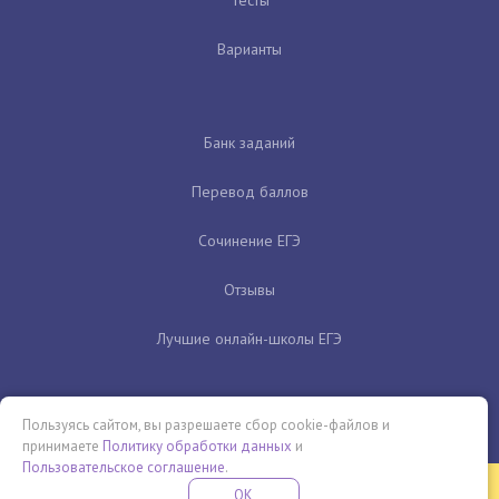
Варианты
Банк заданий
Перевод баллов
Сочинение ЕГЭ
Отзывы
Лучшие онлайн-школы ЕГЭ
Пользуясь сайтом, вы разрешаете сбор cookie-файлов и
принимаете
Политику обработки данных
и
Пользовательское соглашение
.
Бесплатная летняя школа
OK