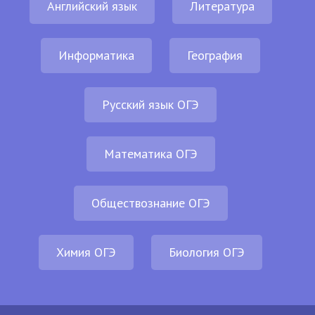
Английский язык
Литература
Информатика
География
Русский язык ОГЭ
Математика ОГЭ
Обществознание ОГЭ
Химия ОГЭ
Биология ОГЭ