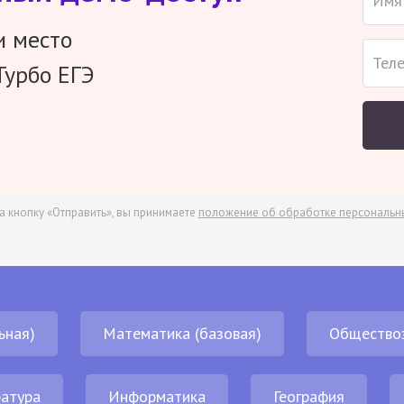
и место
Турбо ЕГЭ
а кнопку «Отправить», вы принимаете
положение об обработке персональн
ьная)
Математика (базовая)
Общество
атура
Информатика
География