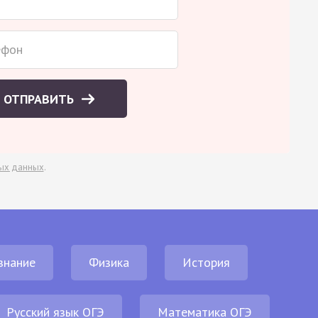
ОТПРАВИТЬ
ых данных
.
знание
Физика
История
Русский язык ОГЭ
Математика ОГЭ