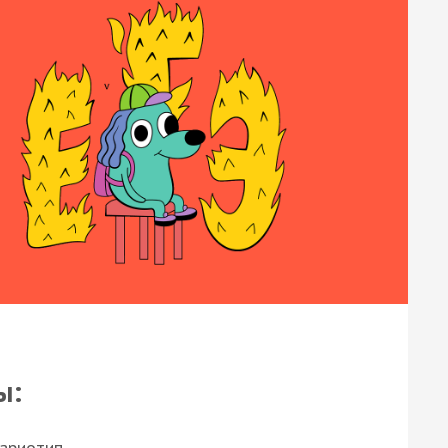
ы:
кариотип