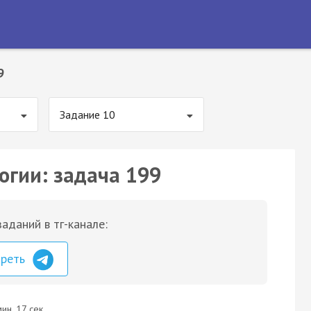
9
Задание 10
огии: задача 199
аданий в тг-канале:
треть
ин. 17 сек.