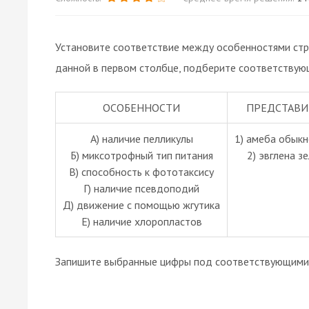
Установите соответствие между особенностями стр
данной в первом столбце, подберите соответствую
ОСОБЕННОСТИ
ПРЕДСТАВИ
А) наличие пелликулы
1) амеба обык
Б) миксотрофный тип питания
2) эвглена з
В) способность к фототаксису
Г) наличие псевдоподий
Д) движение с помощью жгутика
Е) наличие хлоропластов
Запишите выбранные цифры под соответствующими 