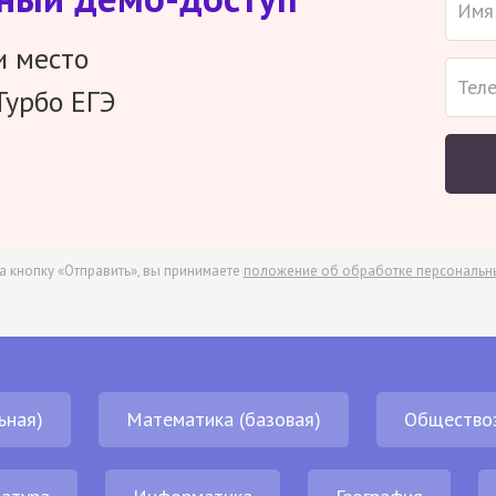
и место
Турбо ЕГЭ
а кнопку «Отправить», вы принимаете
положение об обработке персональн
ьная)
Математика (базовая)
Общество