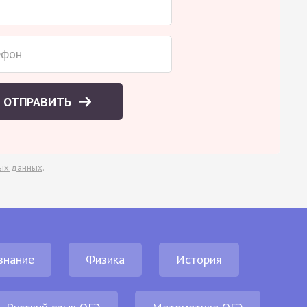
ОТПРАВИТЬ
ых данных
.
знание
Физика
История