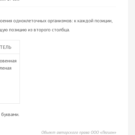
оения одноклеточных организмов: к каждой позиции,
щую позицию из второго столбца.
ТЕЛЬ
новенная
еленая
буквами.
Объект авторского права ООО «Легион»