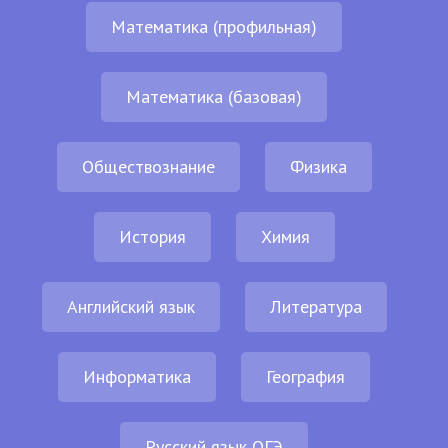
Математика (профильная)
Математика (базовая)
Обществознание
Физика
История
Химия
Английский язык
Литература
Информатика
География
Русский язык ОГЭ