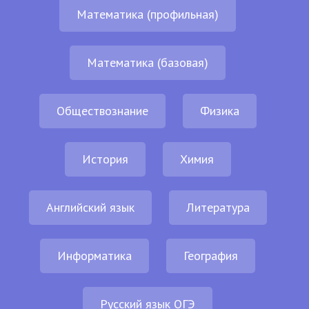
Математика (профильная)
Математика (базовая)
Обществознание
Физика
История
Химия
Английский язык
Литература
Информатика
География
Русский язык ОГЭ