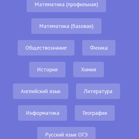
Математика (профильная)
Математика (базовая)
Обществознание
Физика
История
Химия
Английский язык
Литература
Информатика
География
Русский язык ОГЭ