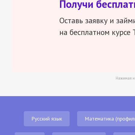
Получи беспла
Оставь заявку и займ
на бесплатном курсе 
Нажимая н
Русский язык
Математика (профил