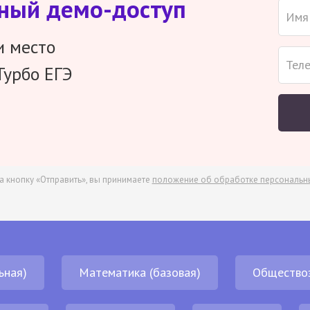
тный демо-доступ
и место
Турбо ЕГЭ
а кнопку «Отправить», вы принимаете
положение об обработке персональн
ьная)
Математика (базовая)
Общество