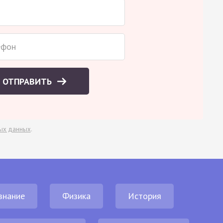
ОТПРАВИТЬ
ых данных
.
знание
Физика
История