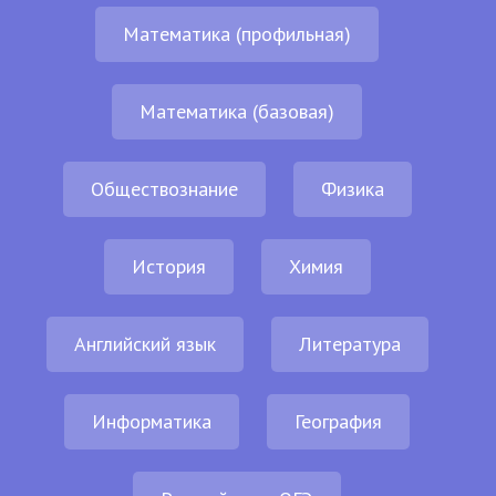
Математика (профильная)
Математика (базовая)
Обществознание
Физика
История
Химия
Английский язык
Литература
Информатика
География