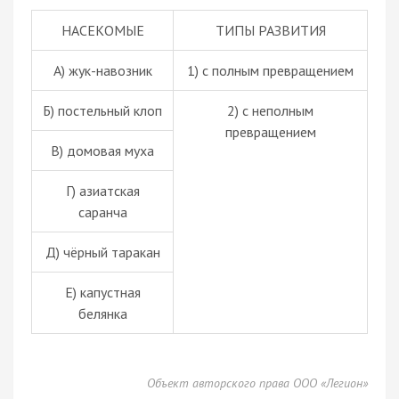
НАСЕКОМЫЕ
ТИПЫ РАЗВИТИЯ
А) жук-навозник
1) с полным превращением
Б) постельный клоп
2) с неполным
превращением
В) домовая муха
Г) азиатская
саранча
Д) чёрный таракан
Е) капустная
белянка
Объект авторского права ООО «Легион»