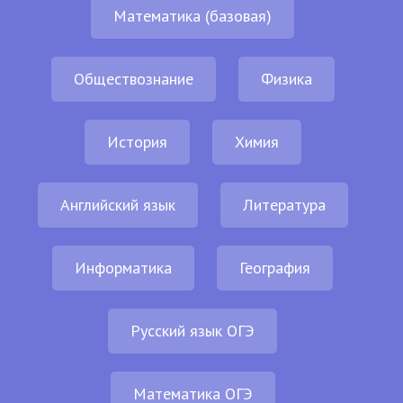
Математика (базовая)
Обществознание
Физика
История
Химия
Английский язык
Литература
Информатика
География
Русский язык ОГЭ
Математика ОГЭ