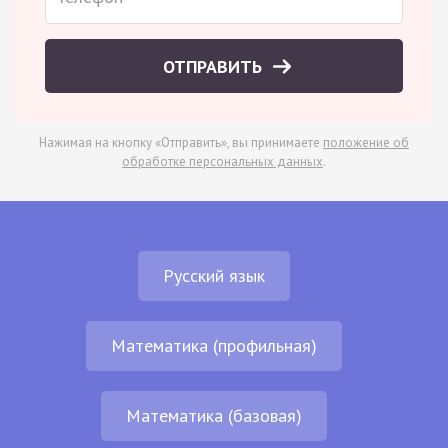
ОТПРАВИТЬ
Нажимая на кнопку «Отправить», вы принимаете
положение об
обработке персональных данных
.
Русский язык
Математика (профильная)
Математика (базовая)