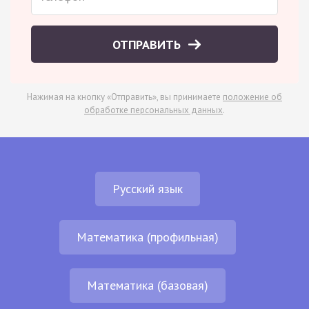
ОТПРАВИТЬ
Нажимая на кнопку «Отправить», вы принимаете
положение об
обработке персональных данных
.
Русский язык
Математика (профильная)
Математика (базовая)