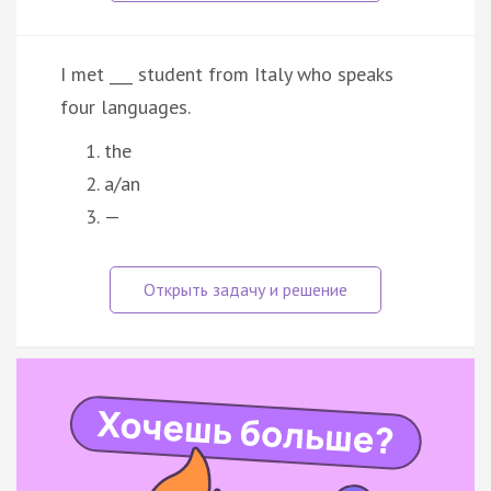
I met ___ student from Italy who speaks
four languages.
the
a/an
—