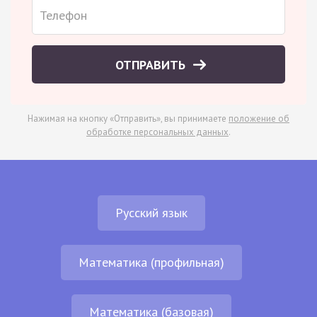
ОТПРАВИТЬ
Нажимая на кнопку «Отправить», вы принимаете
положение об
обработке персональных данных
.
Русский язык
Математика (профильная)
Математика (базовая)