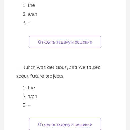
the
a/an
—
___ lunch was delicious, and we talked
about future projects.
the
a/an
—