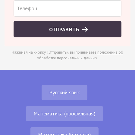
ОТПРАВИТЬ
Нажимая на кнопку «Отправить», вы принимаете
положение об
обработке персональных данных
.
Русский язык
Математика (профильная)
Математика (базовая)