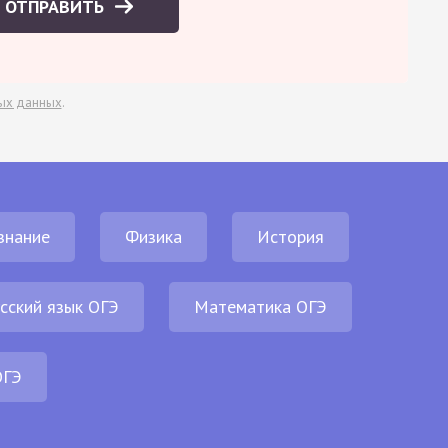
ОТПРАВИТЬ
ых данных
.
знание
Физика
История
сский язык ОГЭ
Математика ОГЭ
ОГЭ