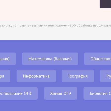
а кнопку «Отправить», вы принимаете
положение об обработке персональн
ьная)
Математика (базовая)
Общество
ра
Информатика
География
Ру
ствознание ОГЭ
Химия ОГЭ
Биология 