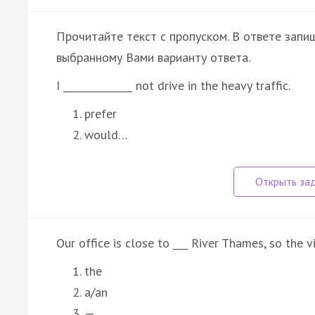
Прочитайте текст с пропуском. В ответе запиш
выбранному Вами варианту ответа.
I ______________ not drive in the heavy traffic.
prefer
would…
Our office is close to ___ River Thames, so the v
the
a/an
—