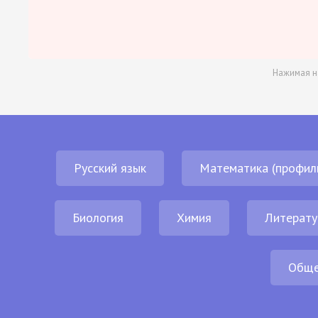
Нажимая н
Русский язык
Математика (профил
Биология
Химия
Литерату
Обще