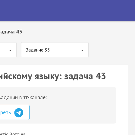
Задача 43
Задание 35
ийскому языку: задача 43
аданий в тг-канале:
треть
astic Bottles