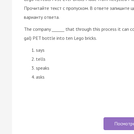
Прочитайте текст с пропуском. В ответе запишите ц
варианту ответа.
The company ______ that through this process it can co
gal) PET bottle into ten Lego bricks.
says
tells
speaks
asks
Посмотр