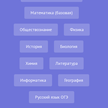
Математика (базовая)
Обществознание
Физика
История
Биология
Химия
Литература
Информатика
География
Русский язык ОГЭ