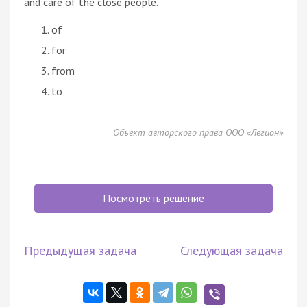
and care of the close people.
of
for
from
to
Объект авторского права ООО «Легион»
Посмотреть решение
Предыдущая задача
Следующая задача