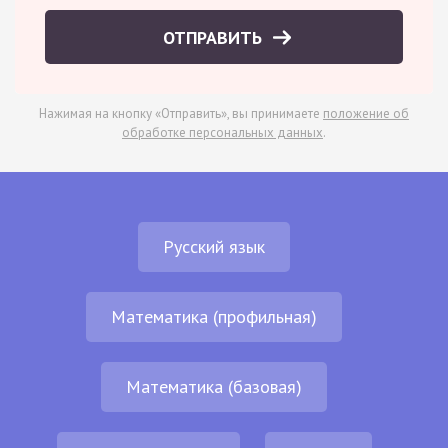
ОТПРАВИТЬ
Нажимая на кнопку «Отправить», вы принимаете
положение об
обработке персональных данных
.
Русский язык
Математика (профильная)
Математика (базовая)