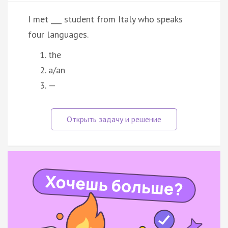
I met ___ student from Italy who speaks
four languages.
the
a/an
—