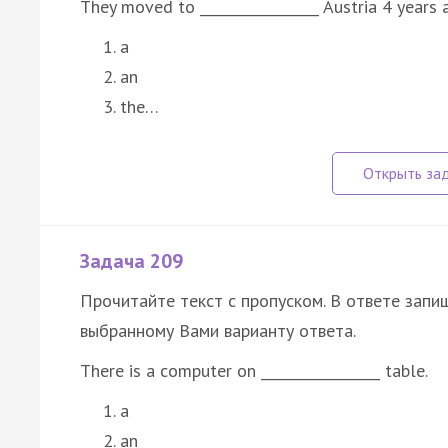
They moved to _________________ Austria 4 years 
a
an
the…
Задача 209
Прочитайте текст с пропуском. В ответе запиш
выбранному Вами варианту ответа.
There is a computer on _________________ table.
a
an