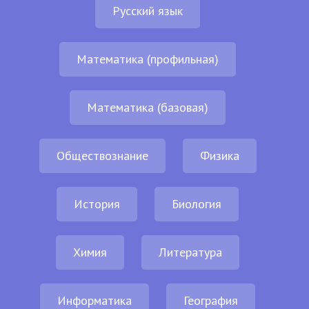
Русский язык
Математика (профильная)
Математика (базовая)
Обществознание
Физика
История
Биология
Химия
Литература
Информатика
География