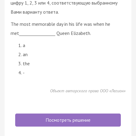
цифру 1, 2, 3 или 4, соответствующую выбранному
Вами варианту ответа.
The most memorable day in his life was when he
met_________________ Queen Elizabeth.
a
an
the
-
Объект авторского права ООО «Легион»
Посмотреть решение