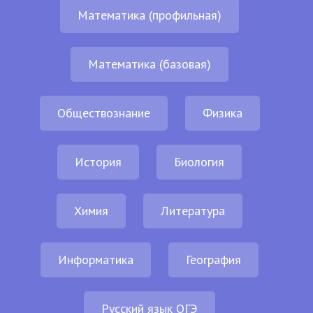
Математика (профильная)
Математика (базовая)
Обществознание
Физика
История
Биология
Химия
Литература
Информатика
География
Русский язык ОГЭ