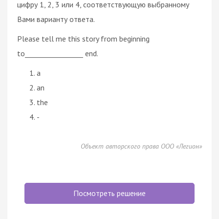
цифру 1, 2, 3 или 4, соответствующую выбранному
Вами варианту ответа.
Please tell me this story from beginning
to_________________ end.
a
an
the
-
Объект авторского права ООО «Легион»
Посмотреть решение