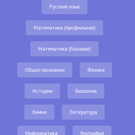
Русский язык
Математика (профильная)
Математика (базовая)
Обществознание
Физика
История
Биология
Химия
Литература
Информатика
География