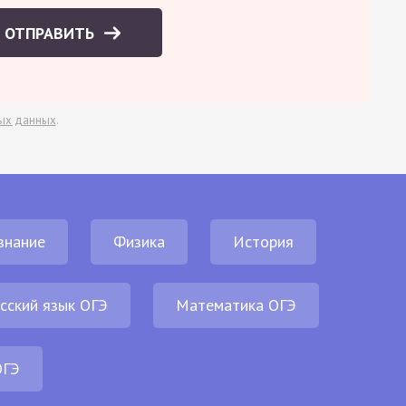
ОТПРАВИТЬ
ых данных
.
знание
Физика
История
сский язык ОГЭ
Математика ОГЭ
ОГЭ