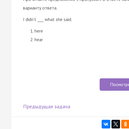
варианту ответа.
I didn’t ___ what she said.
here
hear
Посмотр
Предыдущая задача