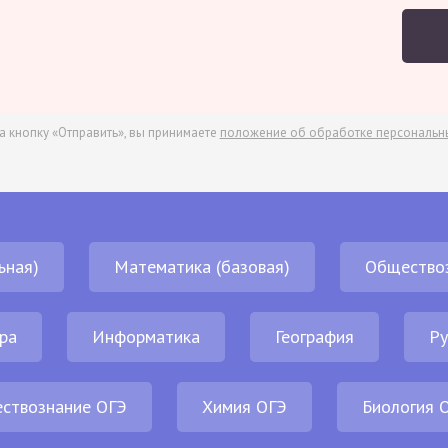
а кнопку «Отправить», вы принимаете
положение об обработке персональн
ьная)
Математика (базовая)
Общество
ра
Информатика
География
Ру
ствознание ОГЭ
Химия ОГЭ
Биология 