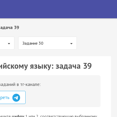
Задача 39
Задание 30
ийскому языку: задача 39
аданий в тг-канале:
треть
пишите
цифру
1 или 2, соответствующую выбранному