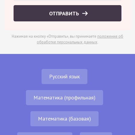
ОТПРАВИТЬ
Нажимая на кнопку «Отправить», вы принимаете
положение об
обработке персональных данных
.
Русский язык
Математика (профильная)
Математика (базовая)