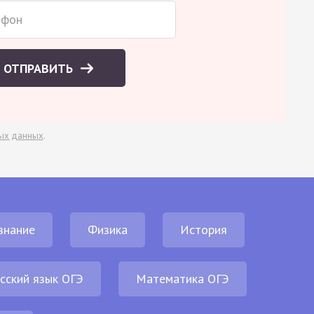
ОТПРАВИТЬ
ых данных
.
знание
Физика
История
сский язык ОГЭ
Математика ОГЭ