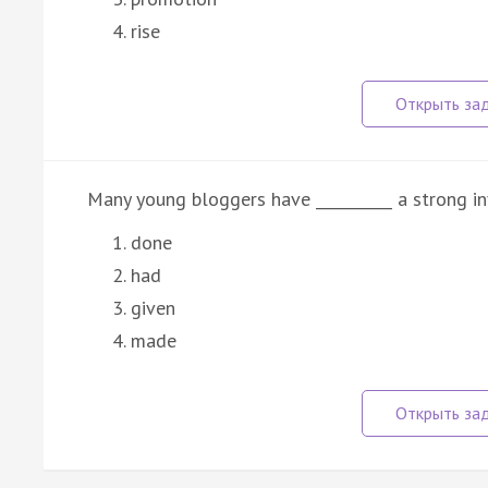
rise
Many young bloggers have __________ a strong inf
done
had
given
made