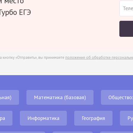
и место
Турбо ЕГЭ
а кнопку «Отправить», вы принимаете
положение об обработке персональн
ьная)
Математика (базовая)
Общество
ра
Информатика
География
Ру