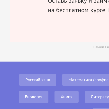
Оставь заявку и займ
на бесплатном курсе 
Нажимая н
Русский язык
Математика (профил
Биология
Химия
Литерату