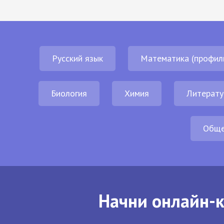
Русский язык
Математика (профил
Биология
Химия
Литерату
Обще
Начни онлайн-к