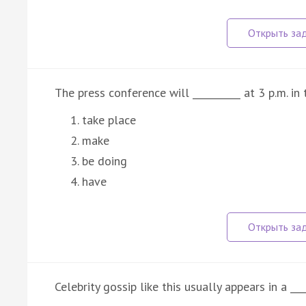
The press conference will __________ at 3 p.m. in 
take place
make
be doing
have
Celebrity gossip like this usually appears in a __