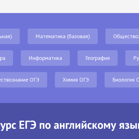
ьная)
Математика (базовая)
Общество
ра
Информатика
География
Ру
ствознание ОГЭ
Химия ОГЭ
Биология 
урс ЕГЭ по английскому язы