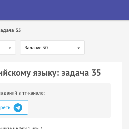
Задача 35
Задание 30
ийскому языку: задача 35
аданий в тг-канале:
треть
пишите
цифру
1 или 2.